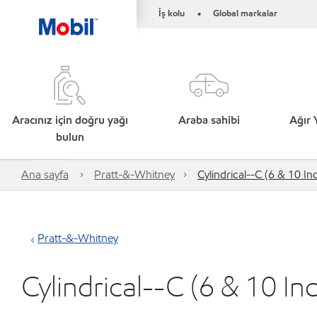
İş kolu
Global markalar
•
Aracınız için doğru yağı
Araba sahibi
Ağır 
bulun
Ana sayfa
Pratt-&-Whitney
Cylindrical--C (6 & 10 In
Pratt-&-Whitney
Cylindrical--C (6 & 10 In