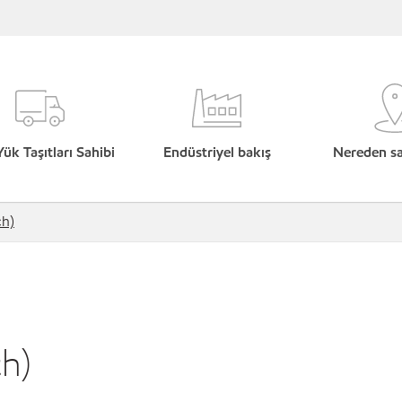
Yük Taşıtları Sahibi
Endüstriyel bakış
Nereden sat
ch)
ch)