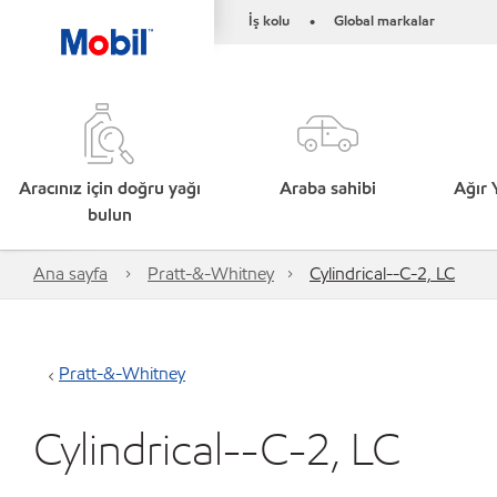
İş kolu
Global markalar
•
Aracınız için doğru yağı
Araba sahibi
Ağır 
bulun
Ana sayfa
Pratt-&-Whitney
Cylindrical--C-2, LC
Pratt-&-Whitney
Cylindrical--C-2, LC