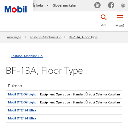
İş kolu
Global markalar
•
Ara
Menü
Ana sayfa
Toshiba-Machine-Co
BF-13A, Floor Type
Toshiba-Machine-Co
BF-13A, Floor Type
Rulman
Mobil DTE Oil Light
Equipment Operation : Standart Üretici Çalışma Koşulları
Mobil DTE Oil Light
Equipment Operation : Standart Üretici Çalışma Koşulları
Mobil DTE™ 24 Ultra
Mobil DTE™ 24 Ultra