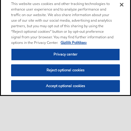
This website uses cookies and other tracking technologies to
enhance user experience and to analyze performance and
traffic on our website. We also share information about your
use of our site with our social media, advertising and analytics
partners, but you may opt out of this sharing by using the
“Reject optional cookies” button or by opt-out preference
signal from your browser. You may find further information and
options in the Privacy Center.
Gizlilik Politikası
Privacy center
Reject optional cookies
Accept optional cookies