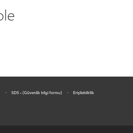
ble
SDS - (Güvenlik bilgi formu)
Erişilebilirlik
•
•