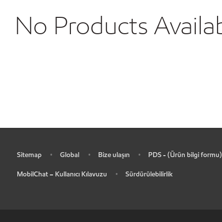
No Products Availa
Sitemap
Global
Bize ulaşın
PDS - (Ürün bilgi formu)
•
•
•
•
MobilChat – Kullanıcı Kılavuzu
Sürdürülebilirlik
•
•