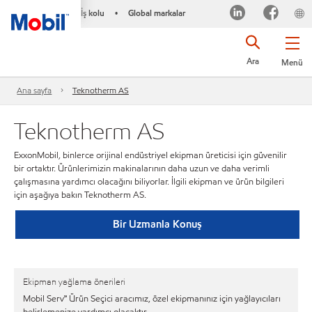
İş kolu
Global markalar
•
Ara
Menü
Ana sayfa
Teknotherm AS
Teknotherm AS
ExxonMobil, binlerce orijinal endüstriyel ekipman üreticisi için güvenilir
bir ortaktır. Ürünlerimizin makinalarının daha uzun ve daha verimli
çalışmasına yardımcı olacağını biliyorlar. İlgili ekipman ve ürün bilgileri
için aşağıya bakın Teknotherm AS.
Bir Uzmanla Konuş
Ekipman yağlama önerileri
Mobil Serv℠ Ürün Seçici aracımız, özel ekipmanınız için yağlayıcıları
belirlemenize yardımcı olacaktır.