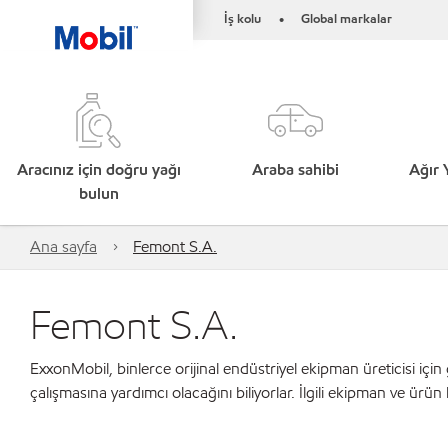
İş kolu
Global markalar
•
Aracınız için doğru yağı
Araba sahibi
Ağır 
bulun
Ana sayfa
Femont S.A.
Femont S.A.
ExxonMobil, binlerce orijinal endüstriyel ekipman üreticisi için
çalışmasına yardımcı olacağını biliyorlar. İlgili ekipman ve ürün 