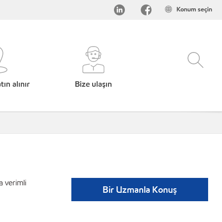
Konum seçin
ın alınır
Bize ulaşın
a verimli
Bir Uzmanla Konuş