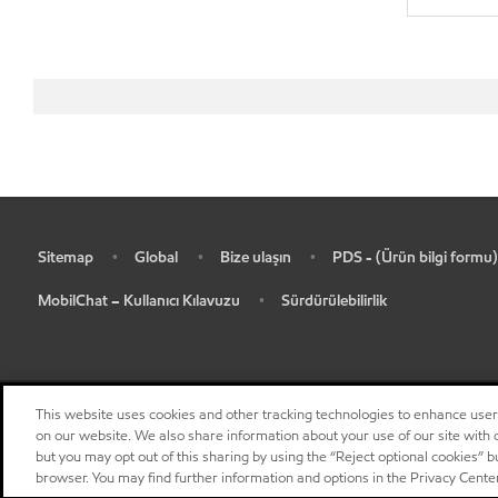
Sitemap
Global
Bize ulaşın
PDS - (Ürün bilgi formu)
•
•
•
•
MobilChat – Kullanıcı Kılavuzu
Sürdürülebilirlik
•
•
This website uses cookies and other tracking technologies to enhance use
on our website. We also share information about your use of our site with o
but you may opt out of this sharing by using the “Reject optional cookies” 
browser. You may find further information and options in the Privacy Cente