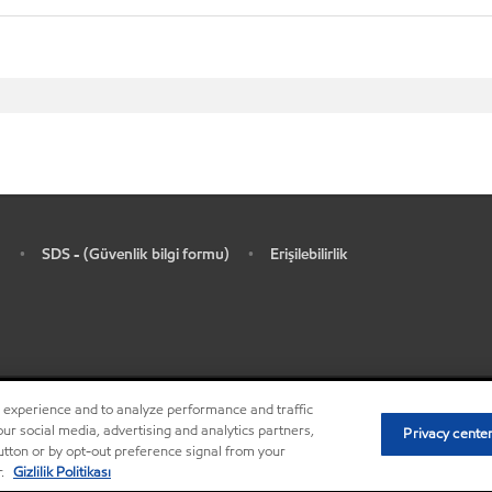
SDS - (Güvenlik bilgi formu)
Erişilebilirlik
•
•
r experience and to analyze performance and traffic
•
Privacy center (Do not sell or share my persona
ur social media, advertising and analytics partners,
Privacy cente
button or by opt-out preference signal from your
r.
Gizlilik Politikası