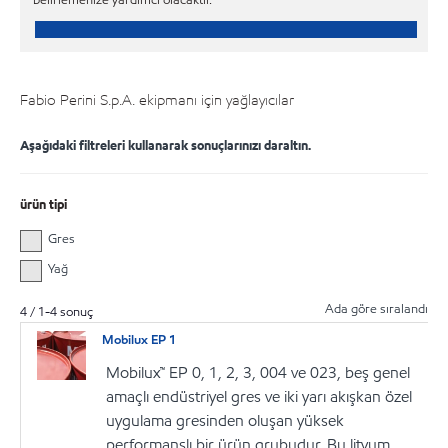
Fabio Perini S.p.A. ekipmanı için yağlayıcılar
Aşağıdaki filtreleri kullanarak sonuçlarınızı daraltın.
ürün tipi
Gres
Yağ
Ada göre sıralandı
4
/
1
-
4
sonuç
Mobilux EP 1
Mobilux™ EP 0, 1, 2, 3, 004 ve 023, beş genel
amaçlı endüstriyel gres ve iki yarı akışkan özel
uygulama gresinden oluşan yüksek
performanslı bir ürün grubudur. Bu lityum