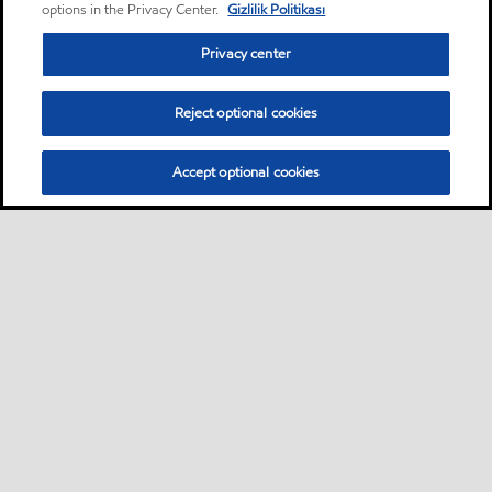
options in the Privacy Center.
Gizlilik Politikası
Privacy center
Reject optional cookies
Accept optional cookies
Sitemap
Global
Bize ulaşın
PDS - (Ürün bilgi formu)
•
•
•
•