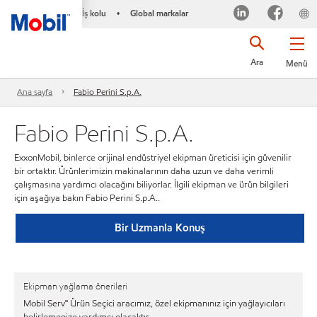
İş kolu
Global markalar
•
Ara
Menü
Ana sayfa
Fabio Perini S.p.A.
Fabio Perini S.p.A.
ExxonMobil, binlerce orijinal endüstriyel ekipman üreticisi için güvenilir
bir ortaktır. Ürünlerimizin makinalarının daha uzun ve daha verimli
çalışmasına yardımcı olacağını biliyorlar. İlgili ekipman ve ürün bilgileri
için aşağıya bakın Fabio Perini S.p.A..
Bir Uzmanla Konuş
Ekipman yağlama önerileri
Mobil Serv℠ Ürün Seçici aracımız, özel ekipmanınız için yağlayıcıları
belirlemenize yardımcı olacaktır.