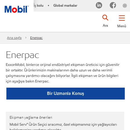
İş kolu
Global markalar
•
Ara
Menü
Ana sayfa
Enerpac
Enerpac
ExxonMobil, binlerce orijinal endüstriyel ekipman üreticisi için güvenilir
bir ortaktır. Ürünlerimizin makinalarının daha uzun ve daha verimli
çalışmasına yardımcı olacağını biliyorlar. İlgili ekipman ve ürün bilgileri
için aşağıya bakın Enerpac.
Bir Uzmanla Konuş
Ekipman yağlama önerileri
Mobil Serv℠ Ürün Seçici aracımız, özel ekipmanınız için yağlayıcıları
belirlemenize yardımcı olacaktır.